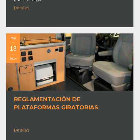
Detalles
Deja un comentario
Equipamientos
Mar
13
2014
REGLAMENTACIÓN DE
PLATAFORMAS GIRATORIAS
Detalles
Deja un comentario
Equipamientos