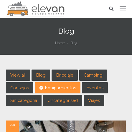
Blog
You are here:
Home
Blog
View all
Blog
Bricolaje
Camping
Consejos
Equipamientos
Eventos
Sin categoría
Uncategorised
Viajes
Jun