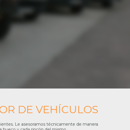
IOR DE VEHÍCULOS
 clientes. Le asesoramos técnicamente de manera
a hueco y cada rincón del mismo.