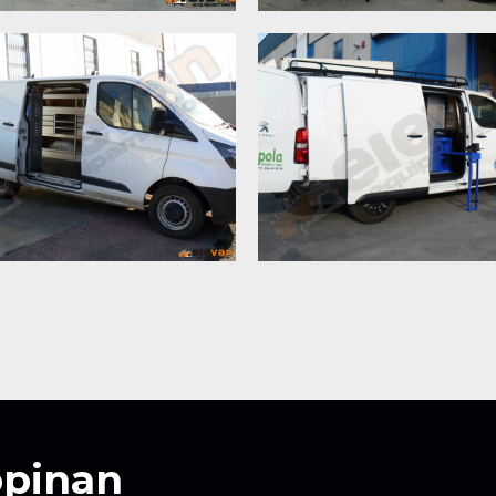
d Transit Custom L1-
Peugeot Expert L3
H1
opinan