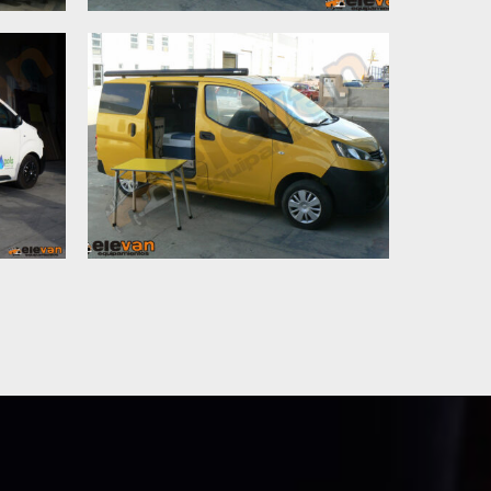
-H1
NV200 AG18