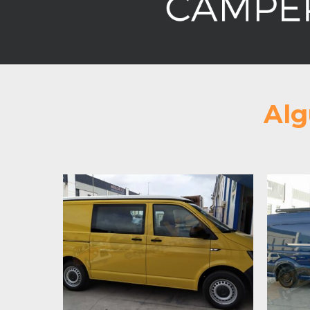
Alg
Wolkswagen T6
V
4Motion – PGM19