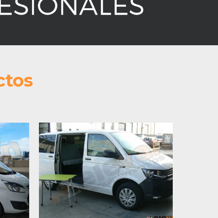
ctos
om
Volkswagen T6 AZ19
9