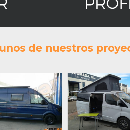
unos de nuestros proye
olkswagen Crafter
Ford Transit Cust
TM18
batalla corta MJ1